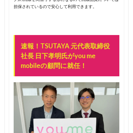
ンなの
担保されているので安心して利用できます。
で急
げ！
1.1.2
とりあ
えず3万
速報！TSUTAYA 元代表取締役
人の枠
に入っ
社長 日下孝明氏がyou me
ていれ
mobileの顧問に就任！
ば紹介
はいつ
でもOK
1.1.3
さらに
お得！3
人紹介
すれば2
回線無
料に！