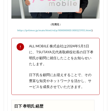
1.1.4
家族全
員でお
得に！
（引用元：
1.1.5
https://prtimes.jp/main/html/rd/p/000000003.000125931.html
）
永年無
料にな
ってし
ALL MOBILE 株式会社は2024年5月1日
まえば
に、TSUTAYA元代表取締役社長の日下孝
120GB
明氏が顧問に就任したことをお知らせい
プラン
たします。
に変更
でも無
日下氏を顧問にお迎えすることで、その
料はそ
のま
豊富な知見やネットワークを活かし、サ
ま！
ービスを成長させていただきます。
1.1.6
ワンコ
インキ
日下 孝明氏 経歴
ャンペ