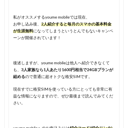
私がオススメするyoume mobileでは現在、
お申し込み後、
2人紹介すると毎月のスマホの基本料金
が生涯無料
になってしまうというとんでもないキャンペ
ーンが開催されています！
後述しますが、youme mobileは他人へ紹介できなくて
も、
3人家族なら1人あたり1600円相当で24GBプランが
組める
ので普通に超オトクな格安SIMです。
現在すでに格安SIMを使っている方にとっても非常に有
益な情報になりますので、ぜひ最後まで読んでみてくだ
さい。
youme mobileへのお申込みには
紹介コード(紹介リンク)