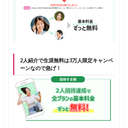
1.4.1
通話は
別料金
1.4.2
紹介し
た人が
解約し
たら、
無料も
2人紹介で生涯無料は3万人限定キャンペ
一旦解
除され
ーンなので急げ！
る
1.4.3
永年無
料スタ
ートは
ワンコ
インキ
ャンペ
ーン期