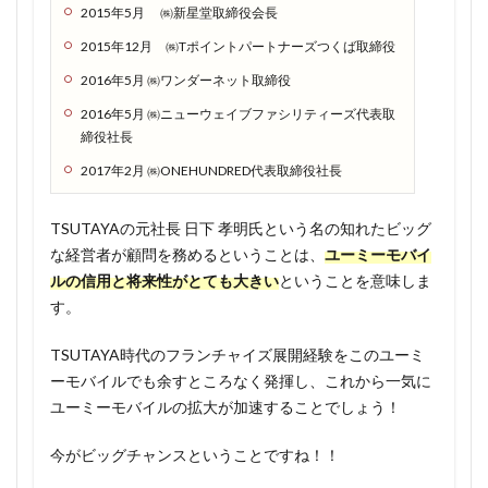
「な
2015年5月 ㈱新星堂取締役会長
にこ
2015年12月 ㈱Tポイントパートナーズつくば取締役
れ。
なん
2016年5月 ㈱ワンダーネット取締役
か怪
2016年5月 ㈱ニューウェイブファシリティーズ代表取
しい
締役社長
な…」
とい
2017年2月 ㈱ONEHUNDRED代表取締役社長
う人
へ
TSUTAYAの元社長 日下 孝明氏という名の知れたビッグ
1.2.1
な経営者が顧問を務めるということは、
ユーミーモバイ
TOKYO
ルの信用と将来性がとても大きい
ということを意味しま
MXの情
す。
熱料亭
すぎ村
TSUTAYA時代のフランチャイズ展開経験をこのユーミ
にて紹
ーモバイルでも余すところなく発揮し、これから一気に
介
ユーミーモバイルの拡大が加速することでしょう！
1.2.2
永年無
今がビッグチャンスということですね！！
料キャ