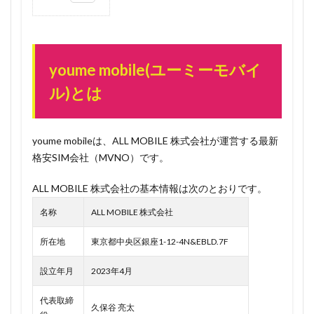
0.1
youme
mobile(ユ
ーミーモ
youme mobile(ユーミーモバイ
バイル)と
ル)とは
は
0.2
速
報！
youme mobileは、ALL MOBILE 株式会社が運営する最新
TSUTAYA
格安SIM会社（MVNO）です。
元代表取
締役社長
ALL MOBILE 株式会社の基本情報は次のとおりです。
日下孝明
氏がyou
名称
ALL MOBILE 株式会社
me
mobileの
所在地
東京都中央区銀座1-12-4N&EBLD.7F
顧問に就
任！
設立年月
2023年4月
1
（引用元：
代表取締
https://prtimes.jp/main/html/rd/p/000000003.000125931.html）
久保谷 亮太