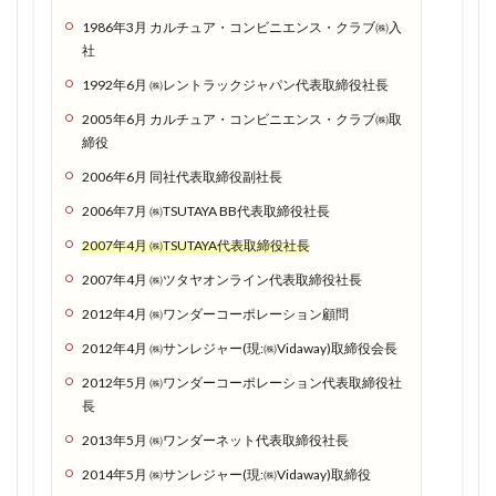
ーンを
1986年3月 カルチュア・コンビニエンス・クラブ㈱入
有効活
社
用せ
1992年6月 ㈱レントラックジャパン代表取締役社長
よ！
2005年6月 カルチュア・コンビニエンス・クラブ㈱取
1.1.7
締役
ドコモ
2006年6月 同社代表取締役副社長
回線だ
から田
2006年7月 ㈱TSUTAYA BB代表取締役社長
舎でも
2007年4月 ㈱TSUTAYA代表取締役社長
電波良
好！楽●
2007年4月 ㈱ツタヤオンライン代表取締役社長
モバイ
2012年4月 ㈱ワンダーコーポレーション顧問
ルでつ
ながら
2012年4月 ㈱サンレジャー(現:㈱Vidaway)取締役会長
ない人
2012年5月 ㈱ワンダーコーポレーション代表取締役社
はぜひ
長
お試し
を
2013年5月 ㈱ワンダーネット代表取締役社長
1.2
2014年5月 ㈱サンレジャー(現:㈱Vidaway)取締役