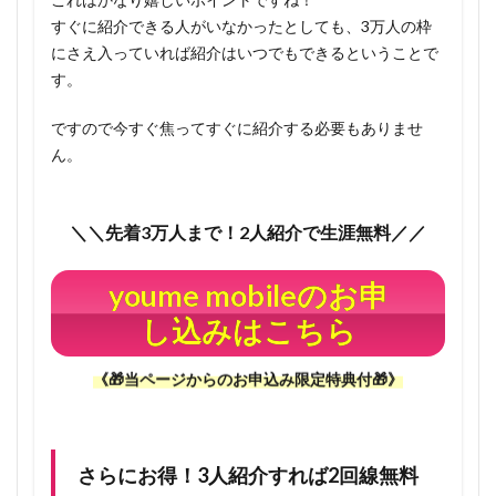
月
すぐに紹介できる人がいなかったとしても、3万人の枠
120GB！
にさえ入っていれば紹介はいつでもできるということで
1.7
す。
当ペー
ジから
ですので今すぐ焦ってすぐに紹介する必要もありませ
youme
ん。
mobile
をお申
込み頂
＼＼先着3万人まで！2人紹介で生涯無料／／
いた方
への限
youme mobileのお申
定特典
🎁
し込みはこちら
1.7.1
今見て
《🎁当ページからのお申込み限定特典付🎁》
いるこ
のペー
ジを
丸々あ
さらにお得！3人紹介すれば2回線無料
なたに