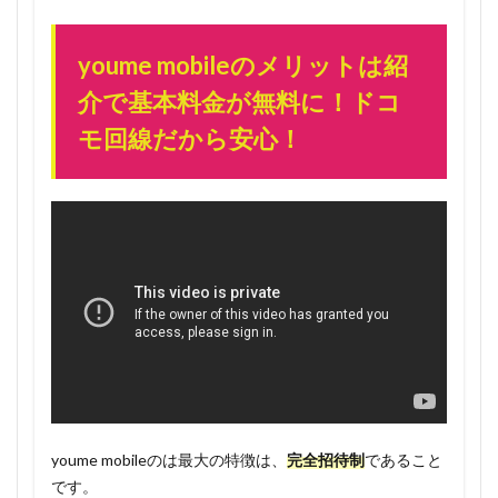
ンペー
ンはあ
くまで
youme mobileのメリットは紹
先着3万
介で基本料金が無料に！ドコ
人限定
モ回線だから安心！
1.3
youme
mobile
の料金
体系
1.3.1
3人家族
なら
24GBプ
ランが
一人あ
たり
1600
youme mobileのは最大の特徴は、
完全招待制
であること
円。紹
です。
介しな