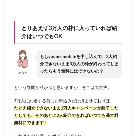
法のご
案内
1.5.1
とりあえず3万人の枠に入っていれば紹
事前準
備：
介はいつでもOK
MNP番
号の取
得
もしyoume mobileを申し込んで、2人紹
介できないまま3万人の枠が終わってしま
1.5.2
ったらもう無料にはできないの？
youme
あなた
mobile
申込登
という疑問が浮かぶと思いますが、そこは大丈夫。
録
1.6
目
3万人に到達する前にお申込みだけ済ませておけば、
指せ！ス
たとえ紹介できないまま3万人キャンペーンが終了した
マホ基本
としても、そのあとに2人紹介できればいつでも基本料
料金無
無料にできます！
料！デー
タ容量は
これはかなり嬉しいポイントですね！