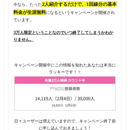
2人紹介するだけで、1回線分の基本
間が終
今なら、たった
わって
料金が生涯無料
になるというキャンペーンが開催され
から
ています。
1.4.4
3万人限定ということなのでいつ終了してしまうかわか
初期手
数料が
りません。
4400円
と高い
1.4.5
キャンペーン開催中にこの情報を知れたあなたは本当に
最低利
ラッキーです！！
用期間
(12ヶ
月)があ
る
1.5
youme
mobile
日々ユーザーは増えていますので、キャンペーン終了前
のお申
込み方
に申し込んでおきましょう！