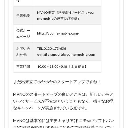
役
1.1
MVNO事業（格安SIMサービス：you
youme
事業概要
me mobileの運営及び提供）
mobile
のメリ
公式ホー
ットは
https://youme-mobile.com/
ムページ
紹介で
基本料
お問い合
TEL:0120-173-636
金が無
わせ先
e-mail：support@youme-mobile.com
料に！
ドコモ
営業時間
10:00～18:00 / 休日【土日祝日】
回線だ
から安
心！
まだ出来立てホヤホヤのスタートアップですね！
1.1.1
MVNOのスタートアップの良いところは、
新しいからと
2人紹介
いってサービスが不安定ということもなく、様々なお得
で生涯
なキャンペーンが実施されている点です。
無料は3
万人限
MVNOは基本的には主要キャリア(ドコモ/au/ソフトバン
定キャ
ンペー
ク)の回線を間借りする形になるので回線品質については