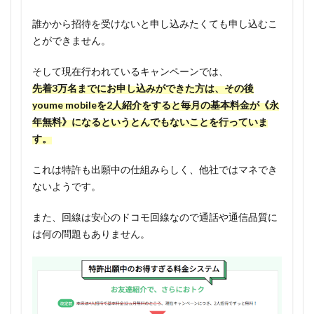
くても
超お
誰かから招待を受けないと申し込みたくても申し込むこ
得！
とができません。
1.3.2
そして現在行われているキャンペーンでは、
スマホ
先着3万名までにお申し込みができた方は、その後
料金が
youme mobileを2人紹介をすると毎月の基本料金が《永
無料に
年無料》になるというとんでもないことを行っていま
なった
ら、年
す。
間2万円
はお得
これは特許も出願中の仕組みらしく、他社ではマネでき
になる
ないようです。
1.4
また、回線は安心のドコモ回線なので通話や通信品質に
youme
は何の問題もありません。
mobile
のデメ
リッ
ト、注
意点