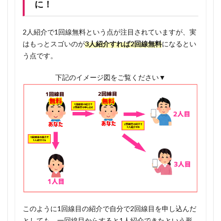
に！
差し上
げま
す！✨
2人紹介で1回線無料という点が注目されていますが、実
はもっとスゴいのが
3人紹介すれば2回線無料
になるとい
1.7.2
う点です。
特典受
け取り
下記のイメージ図をご覧ください▼
用公式
LINE
このように1回線目の紹介で自分で2回線目を申し込んだ
としても、一回線目からすると1人紹介できたという形