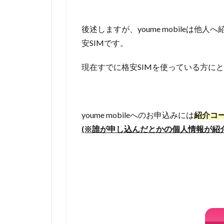
後述しますが、youme mobileは他
安SIMです。
現在すでに格安SIMを使っている方に
youme mobileへのお申込みには
紹介コー
(※誰が申し込んだとかの個人情報が紹