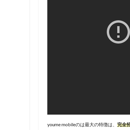
さら
にお
得！3
人紹
介す
れば2
回線
無料
に！
2.4
家族
全員
でお
得
に！
2.5
youme mobileのは最大の特徴は、
完全
永年無