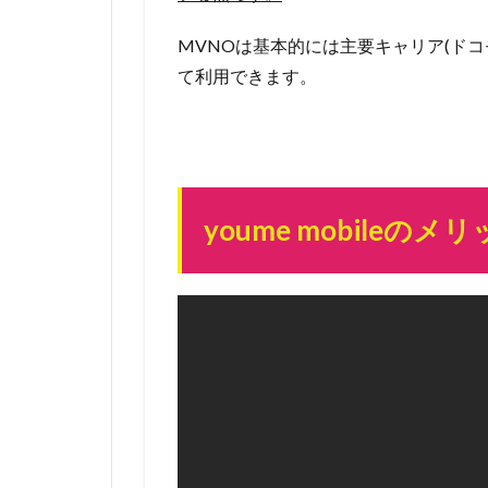
ンな
ので
MVNOは基本的には主要キャリア(ドコ
急
て利用できます。
げ！
2.2
とり
あえ
ず3万
youme mobil
人の
枠に
入っ
てい
れば
紹介
はい
つで
もOK
2.3