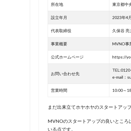
紹介で
所在地
東京都中央区
基本料
金が無
設立年月
2023年4
料に！
代表取締役
ドコモ
久保谷 亮
回線だ
事業概要
MVNO事
から安
心！
公式ホームページ
https://y
2.1
TEL:0120
2人紹
お問い合わせ先
e-mail：s
介で
生涯
営業時間
10:00～
無料
は3万
人限
まだ出来立てホヤホヤのスタートアッ
定キ
ャン
MVNOのスタートアップの良いところ
ペー
いる点です。