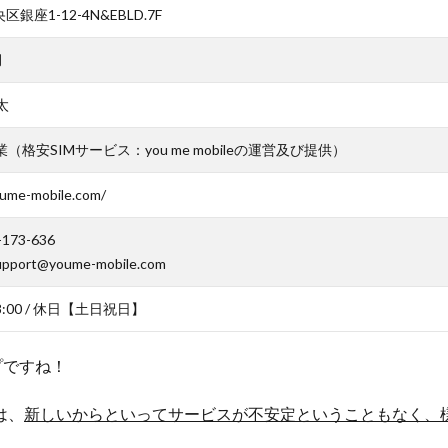
銀座1-12-4N&EBLD.7F
月
太
業（格安SIMサービス：you me mobileの運営及び提供）
oume-mobile.com/
-173-636
upport@youme-mobile.com
18:00 / 休日【土日祝日】
プですね！
は、
新しいからといってサービスが不安定ということもなく、