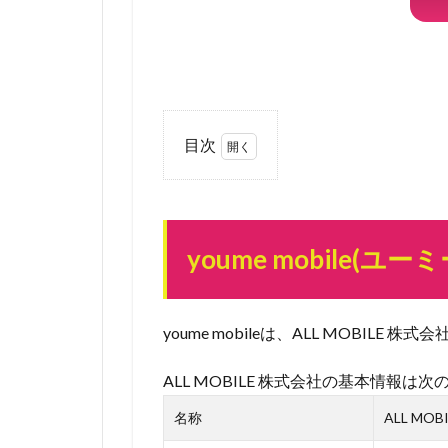
目次
1
youme
mobile(ユ
ーミーモ
youme mobile(
バイル)
とは
youme mobileは、ALL MOBIL
2
youme
ALL MOBILE 株式会社の基本情報は
mobile
のメリ
名称
ALL MO
ットは