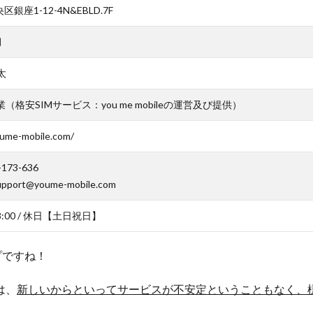
銀座1-12-4N&EBLD.7F
月
太
業（格安SIMサービス：you me mobileの運営及び提供）
0003.000125931.html）
oume-mobile.com/
-173-636
upport@youme-mobile.com
18:00 / 休日【土日祝日】
プですね！
は、
新しいからといってサービスが不安定ということもなく、