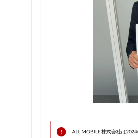
枠に入
ってい
れば紹
介はい
つでも
OK
1.1.3
さらに
お得！
3人紹
介すれ
ば2回
線無料
に！
1.1.4
家族全
員でお
ALL MOBILE 株式会社
得に！