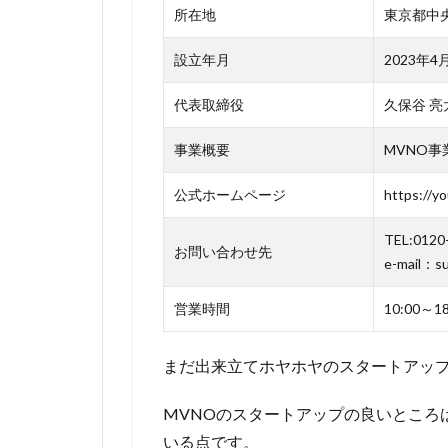
所在地
東京都中央区
日下孝明
氏がyou
設立年月
2023年4
me mobile
の顧問に
代表取締役
久保谷 亮
就任！
事業概要
MVNO事
1
（引用元：
https://prtimes.jp/main/html/rd/p/00000
公式ホームページ
https://y
1.1
TEL:0120
youme
お問い合わせ先
e-mail：s
mobile
のメリ
営業時間
10:00～
ットは
紹介で
基本料
まだ出来立てホヤホヤのスタートアッ
金が無
料に！
MVNOのスタートアップの良いところ
ドコモ
いる点です。