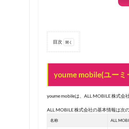
目次
0.1
youme
mobile(ユ
youme mobile(
ーミーモ
バイル)
とは
youme mobileは、ALL MOBIL
0.2
速
報！
ALL MOBILE 株式会社の基本情報は
TSUTAYA
名称
ALL MO
元代表取
締役社長