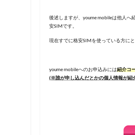
後述しますが、youme mobileは他
安SIMです。
現在すでに格安SIMを使っている方に
youme mobileへのお申込みには
紹介コー
(※誰が申し込んだとかの個人情報が紹