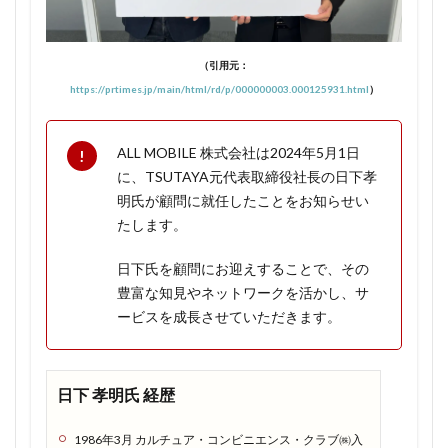
家族全
員でお
得に！
（引用元：
1.1.5
https://prtimes.jp/main/html/rd/p/000000003.000125931.html
）
永年無
料にな
ってし
ALL MOBILE 株式会社は2024年5月1日
まえば
に、TSUTAYA元代表取締役社長の日下孝
120GB
明氏が顧問に就任したことをお知らせい
プラン
たします。
に変更
でも無
日下氏を顧問にお迎えすることで、その
料はそ
のま
豊富な知見やネットワークを活かし、サ
ま！
ービスを成長させていただきます。
1.1.6
ワンコ
インキ
日下 孝明氏 経歴
ャンペ
ーンを
1986年3月 カルチュア・コンビニエンス・クラブ㈱入