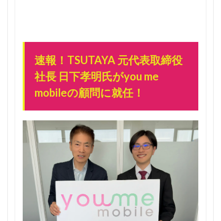
で急
げ！
1.1.2
とりあ
えず3万
速報！TSUTAYA 元代表取締役
人の枠
に入っ
社長 日下孝明氏がyou me
ていれ
mobileの顧問に就任！
ば紹介
はいつ
でもOK
1.1.3
さらに
お得！3
人紹介
すれば2
回線無
料に！
1.1.4