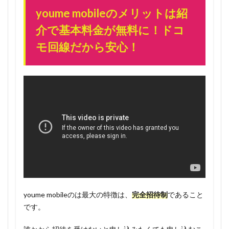
くまで
youme mobileのメリットは紹
先着3万
介で基本料金が無料に！ドコ
人限定
モ回線だから安心！
1.3
youme
mobile
の料金
体系
1.3.1
3人家族
なら
24GBプ
ランが
一人あ
たり
1600
youme mobileのは最大の特徴は、
完全招待制
であること
円。紹
です。
介しな
くても
超お