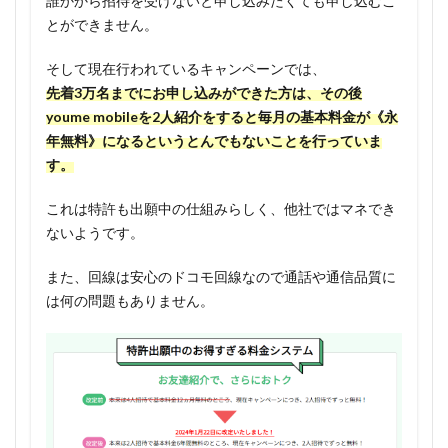
誰かから招待を受けないと申し込みたくても申し込むこ
得！
とができません。
1.3.2
そして現在行われているキャンペーンでは、
スマホ
先着3万名までにお申し込みができた方は、その後
料金が
youme mobileを2人紹介をすると毎月の基本料金が《永
無料に
年無料》になるというとんでもないことを行っていま
なった
ら、年
す。
間2万円
はお得
これは特許も出願中の仕組みらしく、他社ではマネでき
になる
ないようです。
1.4
また、回線は安心のドコモ回線なので通話や通信品質に
youme
は何の問題もありません。
mobile
のデメ
リッ
ト、注
意点
1.4.1
通話は