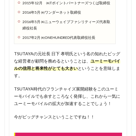
2015年12月 ㈱Tポイントパートナーズつくば取締役
れ。
なん
2016年5月 ㈱ワンダーネット取締役
か怪
2016年5月 ㈱ニューウェイブファシリティーズ代表取
しい
締役社長
な…」
とい
2017年2月 ㈱ONEHUNDRED代表取締役社長
う人
へ
TSUTAYAの元社長 日下 孝明氏という名の知れたビッグ
1.2.1
な経営者が顧問を務めるということは、
ユーミーモバイ
TOKYO
ルの信用と将来性がとても大きい
ということを意味しま
MXの情
す。
熱料亭
すぎ村
TSUTAYA時代のフランチャイズ展開経験をこのユーミ
にて紹
ーモバイルでも余すところなく発揮し、これから一気に
介
ユーミーモバイルの拡大が加速することでしょう！
1.2.2
永年無
今がビッグチャンスということですね！！
料キャ
ンペー
ンはあ