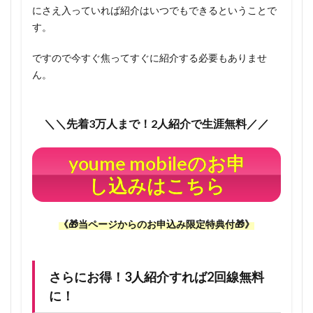
にさえ入っていれば紹介はいつでもできるということで
1.7
す。
当ペー
ジから
ですので今すぐ焦ってすぐに紹介する必要もありませ
youme
ん。
mobile
をお申
込み頂
＼＼先着3万人まで！2人紹介で生涯無料／／
いた方
への限
youme mobileのお申
定特典
🎁
し込みはこちら
1.7.1
今見て
《🎁当ページからのお申込み限定特典付🎁》
いるこ
のペー
ジを
丸々あ
さらにお得！3人紹介すれば2回線無料
なたに
に！
差し上