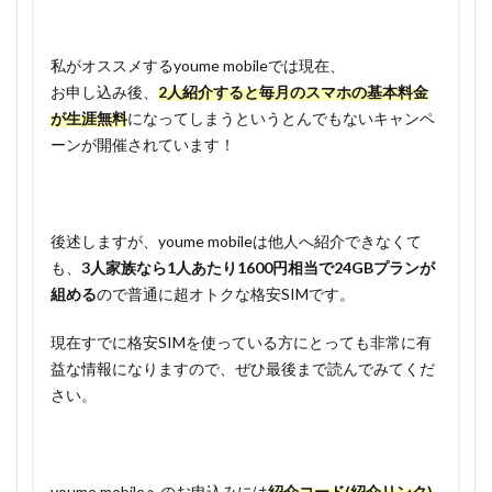
私がオススメするyoume mobileでは現在、
お申し込み後、
2人紹介すると毎月のスマホの基本料金
が生涯無料
になってしまうというとんでもないキャンペ
ーンが開催されています！
後述しますが、youme mobileは他人へ紹介できなくて
も、
3人家族なら1人あたり1600円相当で24GBプランが
組める
ので普通に超オトクな格安SIMです。
現在すでに格安SIMを使っている方にとっても非常に有
益な情報になりますので、ぜひ最後まで読んでみてくだ
さい。
youme mobileへのお申込みには
紹介コード(紹介リンク)