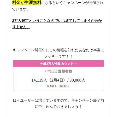
わって
料金が生涯無料
になるというキャンペーンが開催され
から
ています。
1.4.4
3万人限定ということなのでいつ終了してしまうかわか
初期手
数料が
りません。
4400円
と高い
1.4.5
キャンペーン開催中にこの情報を知れたあなたは本当に
最低利
ラッキーです！！
用期間
(12ヶ
月)があ
る
1.5
youme
mobile
日々ユーザーは増えていますので、キャンペーン終了前
のお申
込み方
に申し込んでおきましょう！
法のご
案内