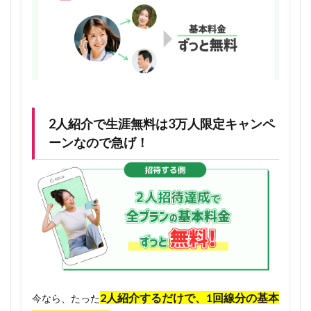
別料金
1.4.2
紹介し
た人が
解約し
たら、
無料も
2人紹介で生涯無料は3万人限定キャンペ
一旦解
除され
ーンなので急げ！
る
1.4.3
永年無
料スタ
ートは
ワンコ
インキ
ャンペ
ーン期
2人紹介するだけで、1回線分の基本
間が終
今なら、たった