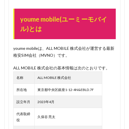
youme
mobile(ユ
ーミーモ
youme mobile(ユーミーモバイ
バイル)と
ル)とは
は
0.2
速
報！
youme mobileは、ALL MOBILE 株式会社が運営する最新
TSUTAYA
格安SIM会社（MVNO）です。
元代表取
締役社長
ALL MOBILE 株式会社の基本情報は次のとおりです。
日下孝明
氏がyou
名称
ALL MOBILE 株式会社
me
mobileの
所在地
東京都中央区銀座1-12-4N&EBLD.7F
顧問に就
任！
設立年月
2023年4月
1
（引用元：
代表取締
https://prtimes.jp/main/html/rd/p/000000003.000125931.html）
久保谷 亮太
役
1.1