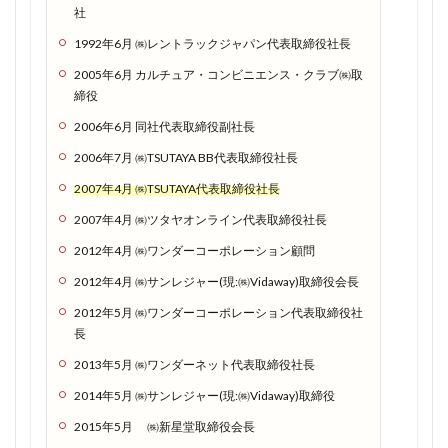
有効活
社
用せ
1992年6月 ㈱レントラックジャパン代表取締役社長
よ！
2005年6月 カルチュア・コンビニエンス・クラブ㈱取
1.1.7
締役
ドコモ
2006年6月 同社代表取締役副社長
回線だ
から田
2006年7月 ㈱TSUTAYA BB代表取締役社長
舎でも
2007年4月 ㈱TSUTAYA代表取締役社長
電波良
好！楽●
2007年4月 ㈱ツタヤオンライン代表取締役社長
モバイ
2012年4月 ㈱ワンダーコーポレーション顧問
ルでつ
ながら
2012年4月 ㈱サンレジャー(現:㈱Vidaway)取締役会長
ない人
2012年5月 ㈱ワンダーコーポレーション代表取締役社
はぜひ
長
お試し
を
2013年5月 ㈱ワンダーネット代表取締役社長
1.2
2014年5月 ㈱サンレジャー(現:㈱Vidaway)取締役
「な
2015年5月 ㈱新星堂取締役会長
にこ