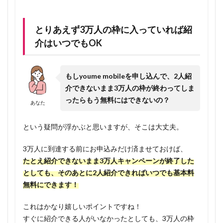
1.5.1
とりあえず3万人の枠に入っていれば紹
事前準
備：
介はいつでもOK
MNP番
号の取
得
もしyoume mobileを申し込んで、2人紹
介できないまま3万人の枠が終わってしま
1.5.2
ったらもう無料にはできないの？
youme
あなた
mobile
申込登
という疑問が浮かぶと思いますが、そこは大丈夫。
録
1.6
目
3万人に到達する前にお申込みだけ済ませておけば、
指せ！ス
たとえ紹介できないまま3万人キャンペーンが終了した
マホ基本
としても、そのあとに2人紹介できればいつでも基本料
料金無
無料にできます！
料！デー
タ容量は
これはかなり嬉しいポイントですね！
月
すぐに紹介できる人がいなかったとしても、3万人の枠
120GB！