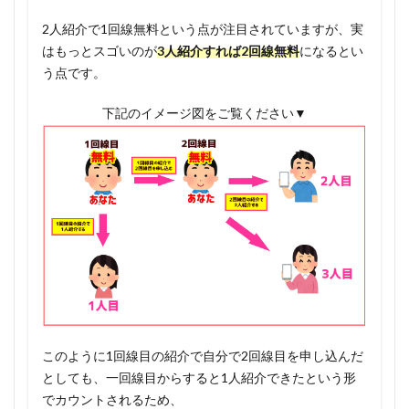
げま
す！✨
2人紹介で1回線無料という点が注目されていますが、実
はもっとスゴいのが
3人紹介すれば2回線無料
になるとい
1.7.2
う点です。
特典受
け取り
下記のイメージ図をご覧ください▼
用公式
LINE
このように1回線目の紹介で自分で2回線目を申し込んだ
としても、一回線目からすると1人紹介できたという形
でカウントされるため、