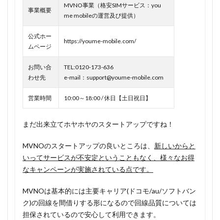
MVNO事業（格安SIMサービス：you
youme
事業概要
me mobileの運営及び提供）
mobile
のメリ
公式ホー
ットは
https://youme-mobile.com/
ムページ
紹介で
基本料
お問い合
TEL:0120-173-636
金が無
わせ先
e-mail：support@youme-mobile.com
料に！
ドコモ
営業時間
10:00～18:00 / 休日【土日祝日】
回線だ
から安
心！
まだ出来立てホヤホヤのスタートアップですね！
1.1.1
MVNOのスタートアップの良いところは、
新しいからと
2人紹介
いってサービスが不安定ということもなく、様々なお得
で生涯
なキャンペーンが実施されている点です。
無料は3
万人限
MVNOは基本的には主要キャリア(ドコモ/au/ソフトバン
定キャ
ンペー
ク)の回線を間借りする形になるので回線品質については
ンなの
担保されているので安心して利用できます。