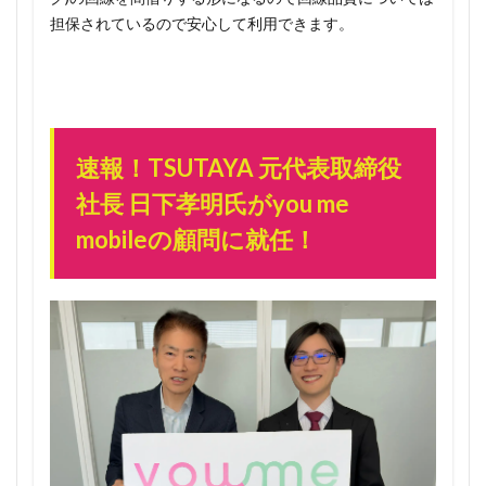
ンなの
担保されているので安心して利用できます。
で急
げ！
1.1.2
とりあ
えず3万
速報！TSUTAYA 元代表取締役
人の枠
に入っ
社長 日下孝明氏がyou me
ていれ
mobileの顧問に就任！
ば紹介
はいつ
でもOK
1.1.3
さらに
お得！3
人紹介
すれば2
回線無
料に！