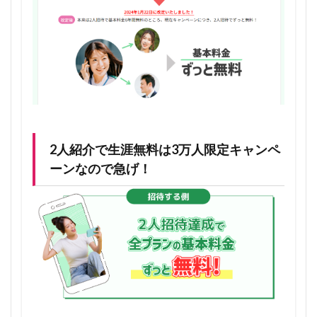
1.4.1
通話は
別料金
1.4.2
紹介し
た人が
解約し
たら、
無料も
2人紹介で生涯無料は3万人限定キャンペ
一旦解
除され
ーンなので急げ！
る
1.4.3
永年無
料スタ
ートは
ワンコ
インキ
ャンペ
ーン期