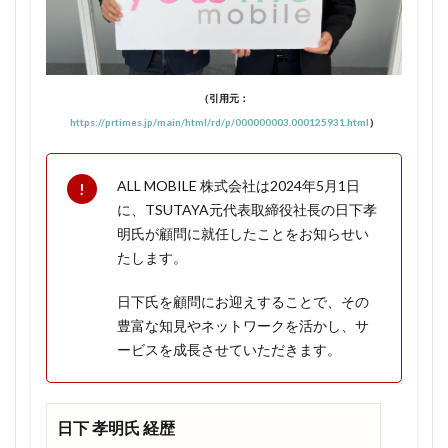
1.1.4
家族全
員でお
得に！
（引用元：
1.1.5
https://prtimes.jp/main/html/rd/p/000000003.000125931.html
）
永年無
料にな
ってし
ALL MOBILE 株式会社は2024年5月1日
まえば
に、TSUTAYA元代表取締役社長の日下孝
120GB
明氏が顧問に就任したことをお知らせい
プラン
たします。
に変更
でも無
日下氏を顧問にお迎えすることで、その
料はそ
のま
豊富な知見やネットワークを活かし、サ
ま！
ービスを成長させていただきます。
1.1.6
ワンコ
インキ
日下 孝明氏 経歴
ャンペ