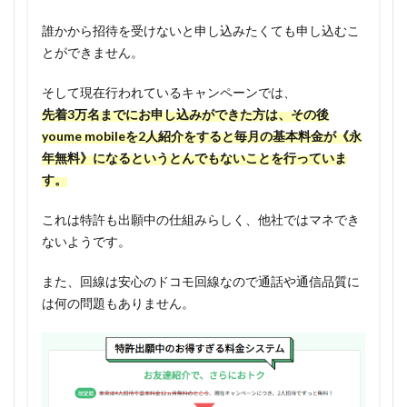
くても
超お
誰かから招待を受けないと申し込みたくても申し込むこ
得！
とができません。
1.3.2
そして現在行われているキャンペーンでは、
スマホ
先着3万名までにお申し込みができた方は、その後
料金が
youme mobileを2人紹介をすると毎月の基本料金が《永
無料に
年無料》になるというとんでもないことを行っていま
なった
ら、年
す。
間2万円
はお得
これは特許も出願中の仕組みらしく、他社ではマネでき
になる
ないようです。
1.4
また、回線は安心のドコモ回線なので通話や通信品質に
youme
は何の問題もありません。
mobile
のデメ
リッ
ト、注
意点