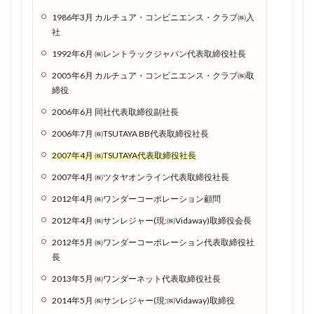
ーンを
1986年3月 カルチュア・コンビニエンス・クラブ㈱入
有効活
社
用せ
1992年6月 ㈱レントラックジャパン代表取締役社長
よ！
2005年6月 カルチュア・コンビニエンス・クラブ㈱取
1.1.7
締役
ドコモ
2006年6月 同社代表取締役副社長
回線だ
から田
2006年7月 ㈱TSUTAYA BB代表取締役社長
舎でも
2007年4月 ㈱TSUTAYA代表取締役社長
電波良
好！楽●
2007年4月 ㈱ツタヤオンライン代表取締役社長
モバイ
2012年4月 ㈱ワンダーコーポレーション顧問
ルでつ
ながら
2012年4月 ㈱サンレジャー(現:㈱Vidaway)取締役会長
ない人
2012年5月 ㈱ワンダーコーポレーション代表取締役社
はぜひ
長
お試し
を
2013年5月 ㈱ワンダーネット代表取締役社長
1.2
2014年5月 ㈱サンレジャー(現:㈱Vidaway)取締役