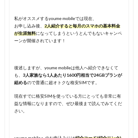
私がオススメするyoume mobileでは現在、
お申し込み後、
2人紹介すると毎月のスマホの基本料金
が生涯無料
になってしまうというとんでもないキャンペ
ーンが開催されています！
後述しますが、youme mobileは他人へ紹介できなくて
も、
3人家族なら1人あたり1600円相当で24GBプランが
組める
ので普通に超オトクな格安SIMです。
現在すでに格安SIMを使っている方にとっても非常に有
益な情報になりますので、ぜひ最後まで読んでみてくだ
さい。
youme mobileへのお申込みには
紹介コード(紹介リンク)