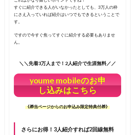
月
すぐに紹介できる人がいなかったとしても、3万人の枠
120GB！
にさえ入っていれば紹介はいつでもできるということで
1.7
す。
当ペー
ジから
ですので今すぐ焦ってすぐに紹介する必要もありませ
youme
ん。
mobile
をお申
込み頂
＼＼先着3万人まで！2人紹介で生涯無料／／
いた方
への限
youme mobileのお申
定特典
🎁
し込みはこちら
1.7.1
今見て
《🎁当ページからのお申込み限定特典付🎁》
いるこ
のペー
ジを
丸々あ
さらにお得！3人紹介すれば2回線無料
なたに