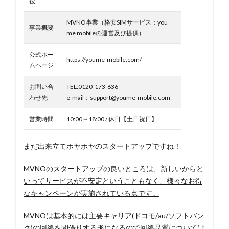
役
1.1
MVNO事業（格安SIMサービス：you
youme
事業概要
me mobileの運営及び提供）
mobile
のメリ
公式ホー
ットは
https://youme-mobile.com/
ムページ
紹介で
基本料
お問い合
TEL:0120-173-636
金が無
わせ先
e-mail：support@youme-mobile.com
料に！
ドコモ
営業時間
10:00～18:00 / 休日【土日祝日】
回線だ
から安
心！
まだ出来立てホヤホヤのスタートアップですね！
1.1.1
MVNOのスタートアップの良いところは、
新しいからと
2人紹介
いってサービスが不安定ということもなく、様々なお得
で生涯
なキャンペーンが実施されている点です。
無料は3
万人限
MVNOは基本的には主要キャリア(ドコモ/au/ソフトバン
定キャ
ンペー
ク)の回線を間借りする形になるので回線品質については