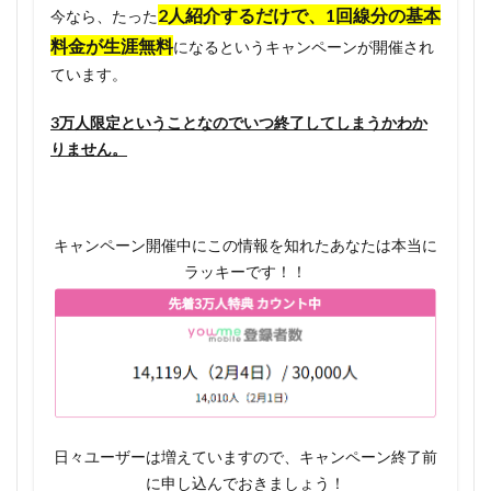
2人紹介するだけで、1回線分の基本
間が終
今なら、たった
わって
料金が生涯無料
になるというキャンペーンが開催され
から
ています。
1.4.4
3万人限定ということなのでいつ終了してしまうかわか
初期手
数料が
りません。
4400円
と高い
1.4.5
キャンペーン開催中にこの情報を知れたあなたは本当に
最低利
ラッキーです！！
用期間
(12ヶ
月)があ
る
1.5
youme
mobile
日々ユーザーは増えていますので、キャンペーン終了前
のお申
込み方
に申し込んでおきましょう！