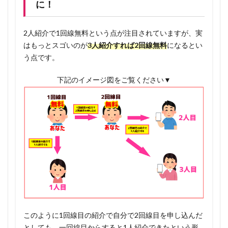
に！
差し上
げま
す！✨
2人紹介で1回線無料という点が注目されていますが、実
はもっとスゴいのが
3人紹介すれば2回線無料
になるとい
1.7.2
う点です。
特典受
け取り
下記のイメージ図をご覧ください▼
用公式
LINE
このように1回線目の紹介で自分で2回線目を申し込んだ
としても、一回線目からすると1人紹介できたという形