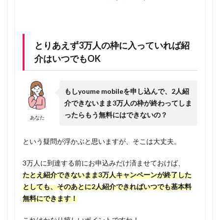
法のご
案内
1.5.1
とりあえず3万人の枠に入っていれば紹
事前準
備：
介はいつでもOK
MNP番
号の取
得
もしyoume mobileを申し込んで、2人紹
介できないまま3万人の枠が終わってしま
1.5.2
ったらもう無料にはできないの？
youme
あなた
mobile
申込登
という疑問が浮かぶと思いますが、そこは大丈夫。
録
1.6
目
3万人に到達する前にお申込みだけ済ませておけば、
指せ！ス
たとえ紹介できないまま3万人キャンペーンが終了した
マホ基本
としても、そのあとに2人紹介できればいつでも基本料
料金無
無料にできます！
料！デー
タ容量は
これはかなり嬉しいポイントですね！