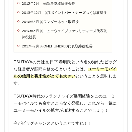
「な
2015年5月 ㈱新星堂取締役会長
にこ
2015年12月 ㈱Tポイントパートナーズつくば取締役
れ。
なん
2016年5月 ㈱ワンダーネット取締役
か怪
2016年5月 ㈱ニューウェイブファシリティーズ代表取
しい
締役社長
な…」
とい
2017年2月 ㈱ONEHUNDRED代表取締役社長
う人
へ
TSUTAYAの元社長 日下 孝明氏という名の知れたビッグ
1.2.1
な経営者が顧問を務めるということは、
ユーミーモバイ
TOKYO
ルの信用と将来性がとても大きい
ということを意味しま
MXの情
す。
熱料亭
すぎ村
TSUTAYA時代のフランチャイズ展開経験をこのユーミ
にて紹
ーモバイルでも余すところなく発揮し、これから一気に
介
ユーミーモバイルの拡大が加速することでしょう！
1.2.2
永年無
今がビッグチャンスということですね！！
料キャ