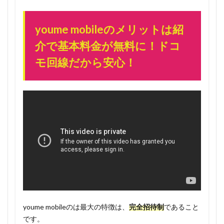
ンペー
ンはあ
くまで
youme mobileのメリットは紹
先着3万
介で基本料金が無料に！ドコ
人限定
モ回線だから安心！
1.3
youme
mobile
の料金
体系
1.3.1
3人家族
なら
24GBプ
ランが
一人あ
たり
1600
youme mobileのは最大の特徴は、
完全招待制
であること
円。紹
です。
介しな