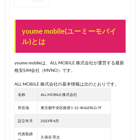
0.1
youme
mobile(ユ
ーミーモ
youme mobile(ユーミーモバイ
バイル)と
ル)とは
は
0.2
速
報！
youme mobileは、ALL MOBILE 株式会社が運営する最新
TSUTAYA
格安SIM会社（MVNO）です。
元代表取
締役社長
ALL MOBILE 株式会社の基本情報は次のとおりです。
日下孝明
氏がyou
名称
ALL MOBILE 株式会社
me
mobileの
所在地
東京都中央区銀座1-12-4N&EBLD.7F
顧問に就
任！
設立年月
2023年4月
1
（引用元：
代表取締
https://prtimes.jp/main/html/rd/p/000000003.000125931.html）
久保谷 亮太