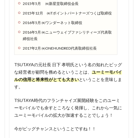
「な
2015年5月 ㈱新星堂取締役会長
にこ
2015年12月 ㈱Tポイントパートナーズつくば取締役
れ。
なん
2016年5月 ㈱ワンダーネット取締役
か怪
2016年5月 ㈱ニューウェイブファシリティーズ代表取
しい
締役社長
な…」
とい
2017年2月 ㈱ONEHUNDRED代表取締役社長
う人
へ
TSUTAYAの元社長 日下 孝明氏という名の知れたビッグ
1.2.1
な経営者が顧問を務めるということは、
ユーミーモバイ
TOKYO
ルの信用と将来性がとても大きい
ということを意味しま
MXの情
す。
熱料亭
すぎ村
TSUTAYA時代のフランチャイズ展開経験をこのユーミ
にて紹
ーモバイルでも余すところなく発揮し、これから一気に
介
ユーミーモバイルの拡大が加速することでしょう！
1.2.2
永年無
今がビッグチャンスということですね！！
料キャ