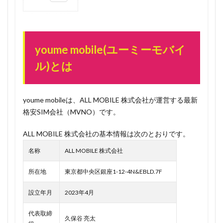
0.1
youme
mobile(ユ
ーミーモ
youme mobile(ユーミーモバイ
バイル)と
ル)とは
は
0.2
速
報！
youme mobileは、ALL MOBILE 株式会社が運営する最新
TSUTAYA
格安SIM会社（MVNO）です。
元代表取
締役社長
ALL MOBILE 株式会社の基本情報は次のとおりです。
日下孝明
氏がyou
名称
ALL MOBILE 株式会社
me
mobileの
所在地
東京都中央区銀座1-12-4N&EBLD.7F
顧問に就
任！
設立年月
2023年4月
1
（引用元：
代表取締
https://prtimes.jp/main/html/rd/p/000000003.000125931.html）
久保谷 亮太