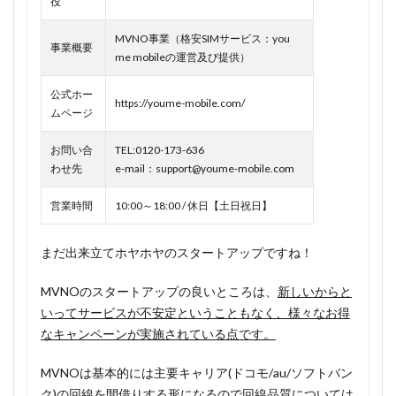
役
1.1
MVNO事業（格安SIMサービス：you
youme
事業概要
me mobileの運営及び提供）
mobile
のメリ
公式ホー
ットは
https://youme-mobile.com/
ムページ
紹介で
基本料
お問い合
TEL:0120-173-636
金が無
わせ先
e-mail：support@youme-mobile.com
料に！
ドコモ
営業時間
10:00～18:00 / 休日【土日祝日】
回線だ
から安
心！
まだ出来立てホヤホヤのスタートアップですね！
1.1.1
MVNOのスタートアップの良いところは、
新しいからと
2人紹介
いってサービスが不安定ということもなく、様々なお得
で生涯
なキャンペーンが実施されている点です。
無料は3
万人限
MVNOは基本的には主要キャリア(ドコモ/au/ソフトバン
定キャ
ンペー
ク)の回線を間借りする形になるので回線品質については