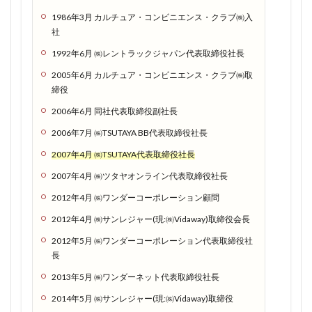
ーンを
1986年3月 カルチュア・コンビニエンス・クラブ㈱入
有効活
社
用せ
1992年6月 ㈱レントラックジャパン代表取締役社長
よ！
2005年6月 カルチュア・コンビニエンス・クラブ㈱取
1.1.7
締役
ドコモ
2006年6月 同社代表取締役副社長
回線だ
から田
2006年7月 ㈱TSUTAYA BB代表取締役社長
舎でも
2007年4月 ㈱TSUTAYA代表取締役社長
電波良
好！楽●
2007年4月 ㈱ツタヤオンライン代表取締役社長
モバイ
2012年4月 ㈱ワンダーコーポレーション顧問
ルでつ
ながら
2012年4月 ㈱サンレジャー(現:㈱Vidaway)取締役会長
ない人
2012年5月 ㈱ワンダーコーポレーション代表取締役社
はぜひ
長
お試し
を
2013年5月 ㈱ワンダーネット代表取締役社長
1.2
2014年5月 ㈱サンレジャー(現:㈱Vidaway)取締役