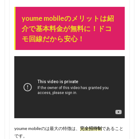
ンペー
ンはあ
くまで
youme mobileのメリットは紹
先着3万
介で基本料金が無料に！ドコ
人限定
モ回線だから安心！
1.3
youme
mobile
の料金
体系
1.3.1
3人家族
なら
24GBプ
ランが
一人あ
たり
1600
youme mobileのは最大の特徴は、
完全招待制
であること
円。紹
です。
介しな