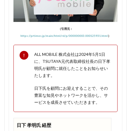
1.1.4
家族全
員でお
得に！
（引用元：
1.1.5
https://prtimes.jp/main/html/rd/p/000000003.000125931.html
）
永年無
料にな
ってし
ALL MOBILE 株式会社は2024年5月1日
まえば
に、TSUTAYA元代表取締役社長の日下孝
120GB
明氏が顧問に就任したことをお知らせい
プラン
たします。
に変更
でも無
日下氏を顧問にお迎えすることで、その
料はそ
のま
豊富な知見やネットワークを活かし、サ
ま！
ービスを成長させていただきます。
1.1.6
ワンコ
インキ
日下 孝明氏 経歴
ャンペ