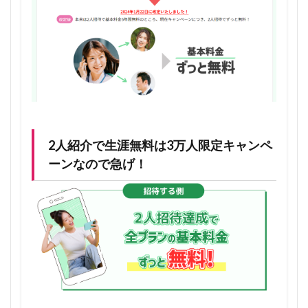
1.4.1
通話は
別料金
1.4.2
紹介し
た人が
解約し
たら、
無料も
2人紹介で生涯無料は3万人限定キャンペ
一旦解
除され
ーンなので急げ！
る
1.4.3
永年無
料スタ
ートは
ワンコ
インキ
ャンペ
ーン期