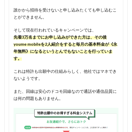
くても
超お
誰かから招待を受けないと申し込みたくても申し込むこ
得！
とができません。
1.3.2
そして現在行われているキャンペーンでは、
スマホ
先着3万名までにお申し込みができた方は、その後
料金が
youme mobileを2人紹介をすると毎月の基本料金が《永
無料に
年無料》になるというとんでもないことを行っていま
なった
ら、年
す。
間2万円
はお得
これは特許も出願中の仕組みらしく、他社ではマネでき
になる
ないようです。
1.4
また、回線は安心のドコモ回線なので通話や通信品質に
youme
は何の問題もありません。
mobile
のデメ
リッ
ト、注
意点