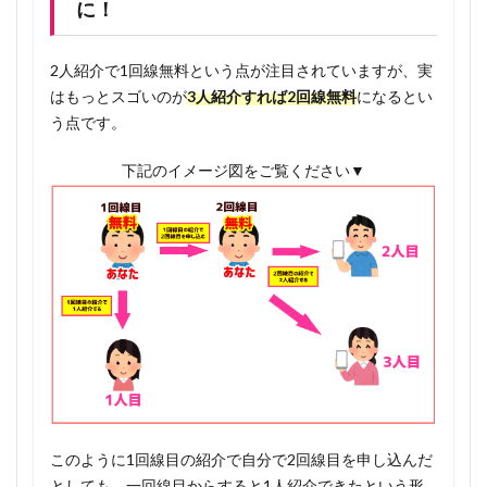
に！
差し上
げま
す！✨
2人紹介で1回線無料という点が注目されていますが、実
はもっとスゴいのが
3人紹介すれば2回線無料
になるとい
1.7.2
う点です。
特典受
け取り
下記のイメージ図をご覧ください▼
用公式
LINE
このように1回線目の紹介で自分で2回線目を申し込んだ
としても、一回線目からすると1人紹介できたという形