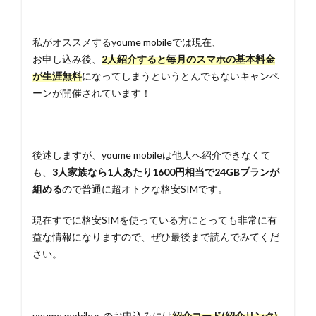
私がオススメするyoume mobileでは現在、
お申し込み後、
2人紹介すると毎月のスマホの基本料金
が生涯無料
になってしまうというとんでもないキャンペ
ーンが開催されています！
後述しますが、youme mobileは他人へ紹介できなくて
も、
3人家族なら1人あたり1600円相当で24GBプランが
組める
ので普通に超オトクな格安SIMです。
現在すでに格安SIMを使っている方にとっても非常に有
益な情報になりますので、ぜひ最後まで読んでみてくだ
さい。
youme mobileへのお申込みには
紹介コード(紹介リンク)