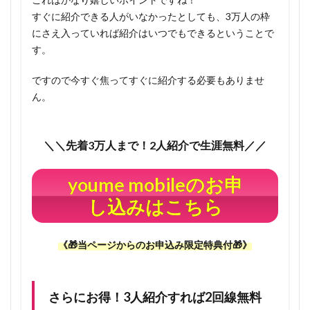
月
すぐに紹介できる人がいなかったとしても、3万人の枠
120GB！
にさえ入っていれば紹介はいつでもできるということで
1.7
す。
当ペー
ジから
ですので今すぐ焦ってすぐに紹介する必要もありませ
youme
ん。
mobile
をお申
込み頂
＼＼先着3万人まで！2人紹介で生涯無料／／
いた方
への限
youme mobileのお申
定特典
🎁
し込みはこちら
1.7.1
今見て
《🎁当ページからのお申込み限定特典付🎁》
いるこ
のペー
ジを
丸々あ
さらにお得！3人紹介すれば2回線無料
なたに