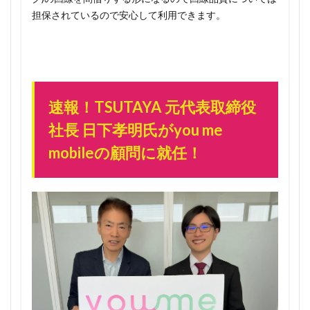
ンなの
担保されているので安心して利用できます。
で急
げ！
1.1.2
とりあ
えず3万
速報！TSUTAYA 元代表取締役
人の枠
に入っ
社長 日下孝明氏がyou me
ていれ
mobileの顧問に就任！
ば紹介
はいつ
でもOK
1.1.3
さらに
お得！3
人紹介
すれば2
回線無
料に！