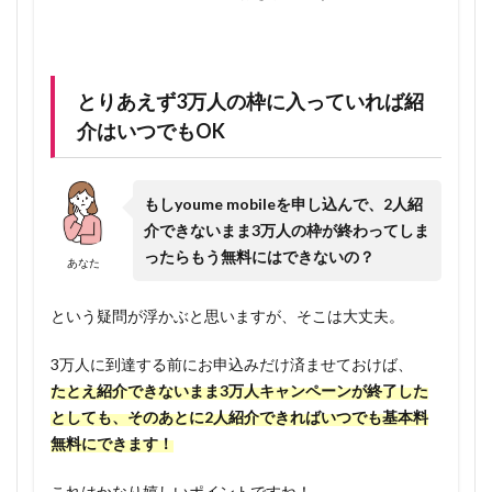
法のご
案内
1.5.1
とりあえず3万人の枠に入っていれば紹
事前準
備：
介はいつでもOK
MNP番
号の取
得
もしyoume mobileを申し込んで、2人紹
介できないまま3万人の枠が終わってしま
1.5.2
ったらもう無料にはできないの？
youme
あなた
mobile
申込登
という疑問が浮かぶと思いますが、そこは大丈夫。
録
1.6
目
3万人に到達する前にお申込みだけ済ませておけば、
指せ！ス
たとえ紹介できないまま3万人キャンペーンが終了した
マホ基本
としても、そのあとに2人紹介できればいつでも基本料
料金無
無料にできます！
料！デー
タ容量は
これはかなり嬉しいポイントですね！