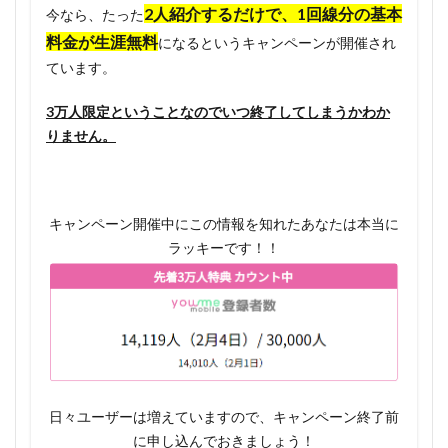
2人紹介するだけで、1回線分の基本
間が終
今なら、たった
わって
料金が生涯無料
になるというキャンペーンが開催され
から
ています。
1.4.4
3万人限定ということなのでいつ終了してしまうかわか
初期手
数料が
りません。
4400円
と高い
1.4.5
キャンペーン開催中にこの情報を知れたあなたは本当に
最低利
ラッキーです！！
用期間
(12ヶ
月)があ
る
1.5
youme
mobile
日々ユーザーは増えていますので、キャンペーン終了前
のお申
込み方
に申し込んでおきましょう！